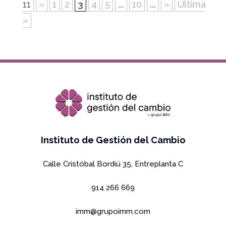
11
«
1
2
3
4
5
...
10
...
»
Última
»
Copyright Grupo IMm 2026 All rights reserved
Instituto de Gestión del Cambio
Calle Cristóbal Bordiú 35, Entreplanta C
914 266 669
imm@grupoimm.com