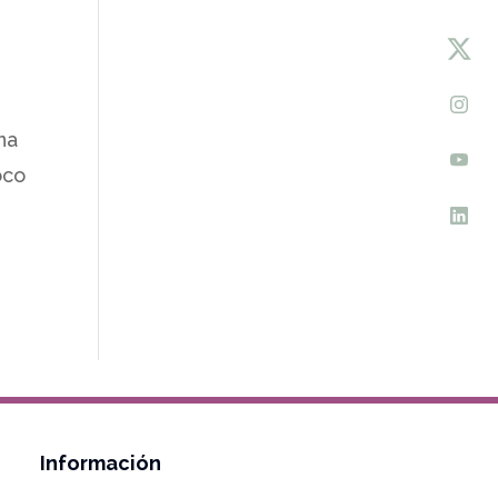
na
oco
Información