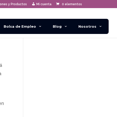
iones y Productos
Mi cuenta
0 elementos
Bolsa de Empleo
Blog
Nosotros
á
a
en