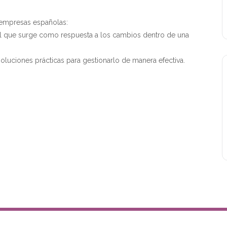
 empresas españolas:
nal que surge como respuesta a los cambios dentro de una
luciones prácticas para gestionarlo de manera efectiva.
Copyright Grupo IMm 2026 All rights reserved