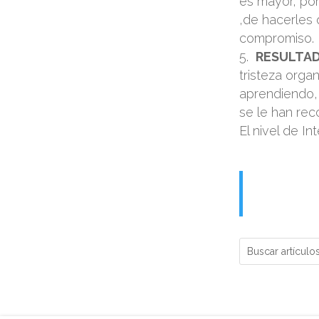
es mayor, por
,de hacerles 
compromiso.
RESULTA
tristeza orga
aprendiendo, 
se le han re
El nivel de I