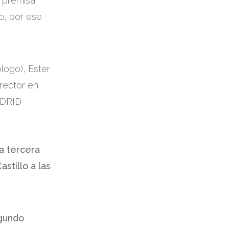
a premisa
o, por ese
logo), Ester
rector en
ADRID
ta tercera
stillo a las
egundo