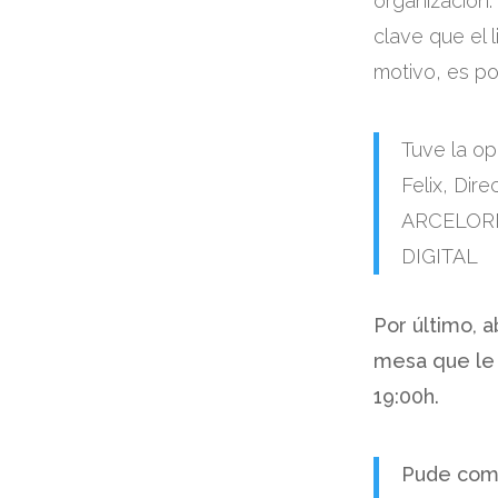
organización.
clave que el 
motivo, es po
Tuve la op
Felix, Di
ARCELORMI
DIGITAL
Por último,
mesa que le 
19:00h.
Pude comp