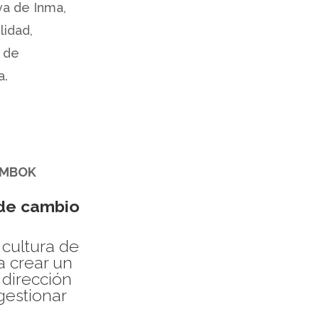
va de Inma,
lidad,
 de
a.
HCMBOK
 de cambio
 cultura de
a crear un
 dirección
gestionar