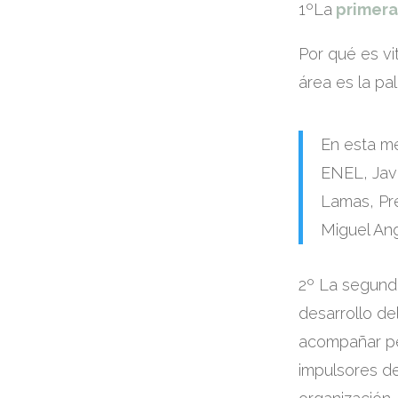
1ºLa
primera
Por qué es vi
área es la pa
En esta m
ENEL, Jav
Lamas, Pr
Miguel An
2º La segunda
desarrollo de
acompañar per
impulsores de