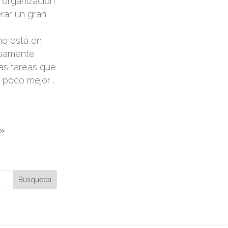
a organización
rar un gran
no está en
inuamente
as tareas que
 poco mejor .
.»