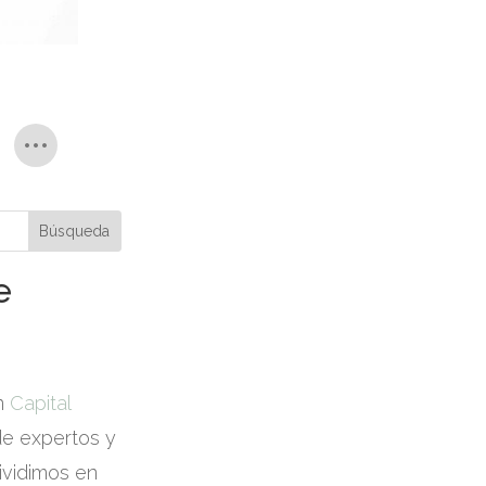
e
en
Capital
de expertos y
ividimos en