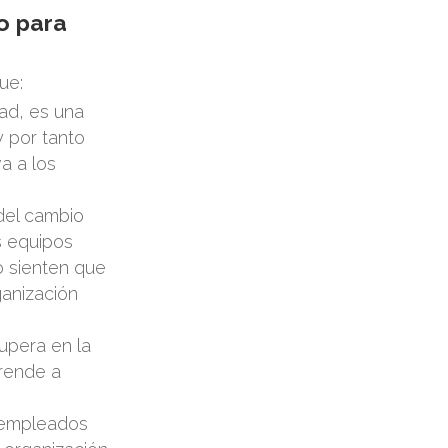
o para
ue:
ad, es una
y por tanto
a a los
del cambio
s equipos
o sienten que
anización
supera en la
rende a
 empleados