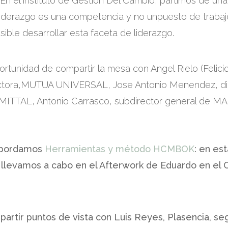
 En el instituto de Gestión Del Cambio, partimos de un
liderazgo es una competencia y no unpuesto de trabaj
sible desarrollar esta faceta de liderazgo.
ortunidad de compartir la mesa con Angel Rielo (Felicio
rectora,MUTUA UNIVERSAL, Jose Antonio Menendez, di
TTAL, Antonio Carrasco, subdirector general de M
 abordamos
Herramientas y método HCMBOK
: en es
llevamos a cabo en el Afterwork de Eduardo en el Ca
artir puntos de vista con Luis Reyes, Plasencia, s