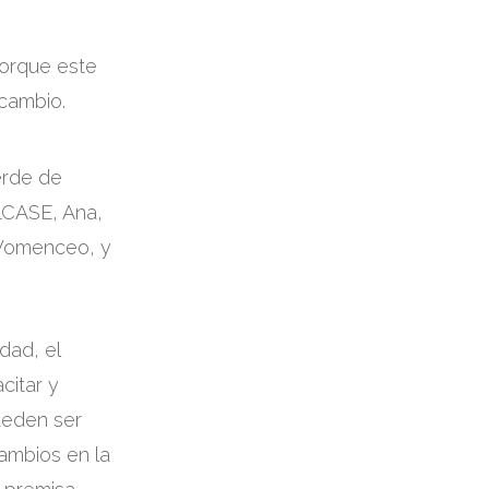
porque este
 cambio.
erde de
LCASE, Ana,
 Womenceo, y
dad, el
citar y
ueden ser
cambios en la