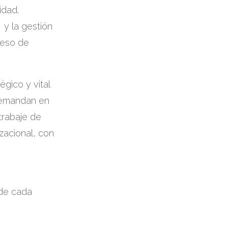
idad.
y la gestión
ceso de
gico y vital
 demandan en
trabaje de
zacional, con
 de cada