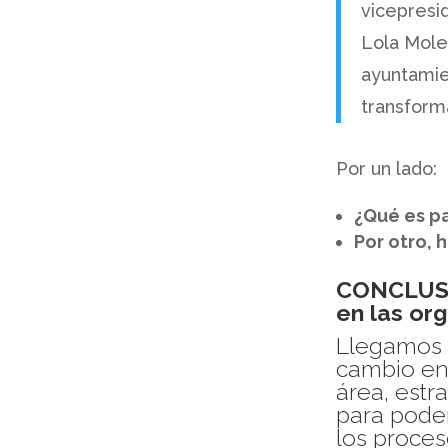
vicepresid
Lola Mole
ayuntamie
transform
Por un lado:
¿Qué es p
Por otro,
CONCLUSIÓ
en las or
Llegamos a
cambio en
área, estr
para poder
los proce